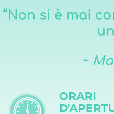
“
Non si è mai co
un
~
Ma
ORARI
D'APERT