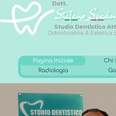
Dott.
Stefano Spado
Studio Dentistico Att
Odontoiatria & Estetica 
Pagina Iniziale
Chi
Radiologia
Ga